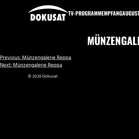
Zum
Inhalt
TV-PROGRAMM
EMPFANG
AUGUS
springen
DOKUSAT
MÜNZENGAL
BEITRAGSNAVIGATION
Previous:
Münzengalerie Reppa
Next:
Münzengalerie Reppa
© 2026 Dokusat