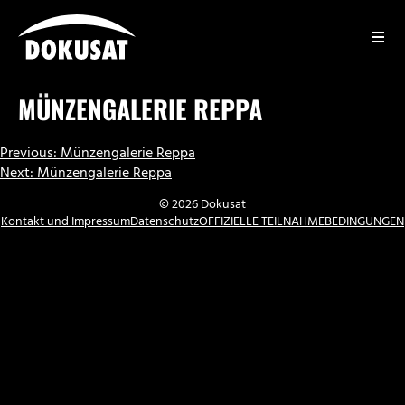
Zum
Inhalt
springen
DOKUSAT
MÜNZENGALERIE REPPA
BEITRAGSNAVIGATION
Previous:
Münzengalerie Reppa
Next:
Münzengalerie Reppa
© 2026 Dokusat
Kontakt und Impressum
Datenschutz
OFFIZIELLE TEILNAHMEBEDINGUNGEN