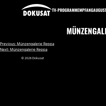
Zum
Inhalt
TV-PROGRAMM
EMPFANG
AUGUS
springen
DOKUSAT
MÜNZENGAL
BEITRAGSNAVIGATION
Previous:
Münzengalerie Reppa
Next:
Münzengalerie Reppa
© 2026 Dokusat