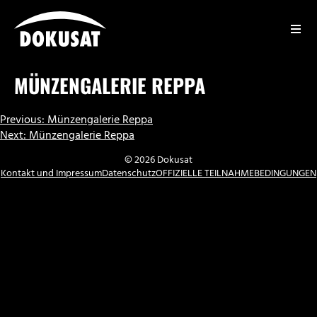
Zum
Inhalt
springen
DOKUSAT
MÜNZENGALERIE REPPA
BEITRAGSNAVIGATION
Previous:
Münzengalerie Reppa
Next:
Münzengalerie Reppa
© 2026 Dokusat
Kontakt und Impressum
Datenschutz
OFFIZIELLE TEILNAHMEBEDINGUNGEN