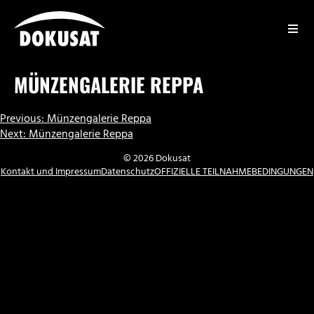
Zum
Inhalt
springen
DOKUSAT
MÜNZENGALERIE REPPA
BEITRAGSNAVIGATION
Previous:
Münzengalerie Reppa
Next:
Münzengalerie Reppa
© 2026 Dokusat
Kontakt und Impressum
Datenschutz
OFFIZIELLE TEILNAHMEBEDINGUNGEN