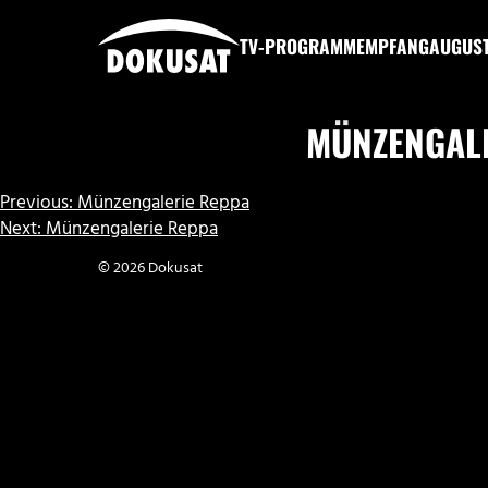
Zum
Inhalt
TV-PROGRAMM
EMPFANG
AUGUS
springen
DOKUSAT
MÜNZENGAL
BEITRAGSNAVIGATION
Previous:
Münzengalerie Reppa
Next:
Münzengalerie Reppa
© 2026 Dokusat