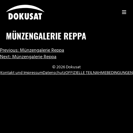
Zum
Inhalt
springen
DOKUSAT
MÜNZENGALERIE REPPA
BEITRAGSNAVIGATION
Previous:
Münzengalerie Reppa
Next:
Münzengalerie Reppa
© 2026 Dokusat
Kontakt und Impressum
Datenschutz
OFFIZIELLE TEILNAHMEBEDINGUNGEN