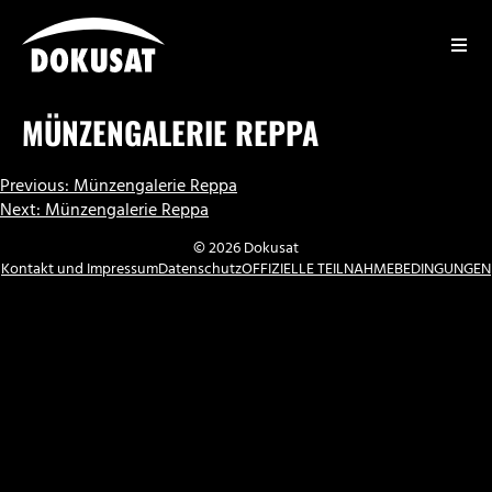
Zum
Inhalt
springen
DOKUSAT
MÜNZENGALERIE REPPA
BEITRAGSNAVIGATION
Previous:
Münzengalerie Reppa
Next:
Münzengalerie Reppa
© 2026 Dokusat
Kontakt und Impressum
Datenschutz
OFFIZIELLE TEILNAHMEBEDINGUNGEN