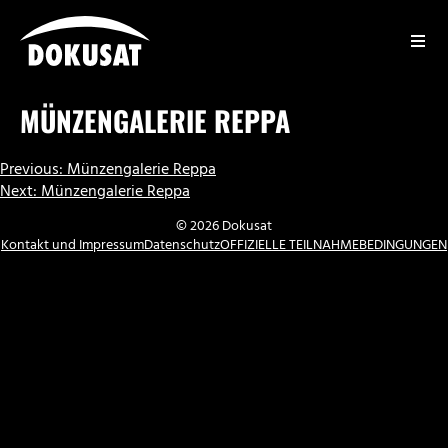
Zum
Inhalt
springen
DOKUSAT
MÜNZENGALERIE REPPA
BEITRAGSNAVIGATION
Previous:
Münzengalerie Reppa
Next:
Münzengalerie Reppa
© 2026 Dokusat
Kontakt und Impressum
Datenschutz
OFFIZIELLE TEILNAHMEBEDINGUNGEN