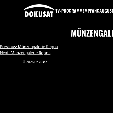
Zum
Inhalt
TV-PROGRAMM
EMPFANG
AUGUS
springen
DOKUSAT
MÜNZENGAL
BEITRAGSNAVIGATION
Previous:
Münzengalerie Reppa
Next:
Münzengalerie Reppa
© 2026 Dokusat