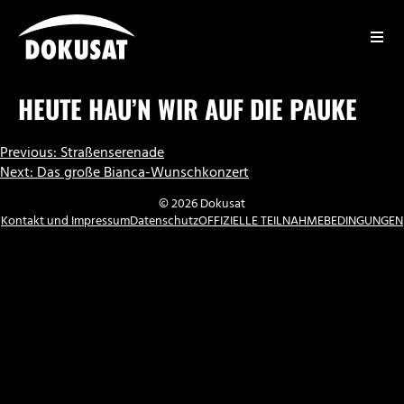
Zum
Inhalt
springen
DOKUSAT
HEUTE HAU’N WIR AUF DIE PAUKE
BEITRAGSNAVIGATION
Previous:
Straßenserenade
Next:
Das große Bianca-Wunschkonzert
© 2026 Dokusat
Kontakt und Impressum
Datenschutz
OFFIZIELLE TEILNAHMEBEDINGUNGEN