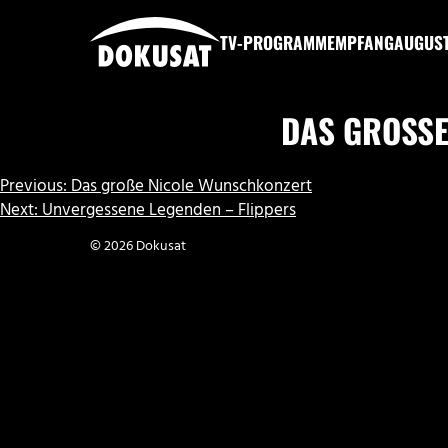
Zum
Inhalt
TV-PROGRAMM
EMPFANG
AUGUS
springen
DOKUSAT
DAS GROSSE
BEITRAGSNAVIGATION
Previous:
Das große Nicole Wunschkonzert
Next:
Unvergessene Legenden – Flippers
© 2026 Dokusat