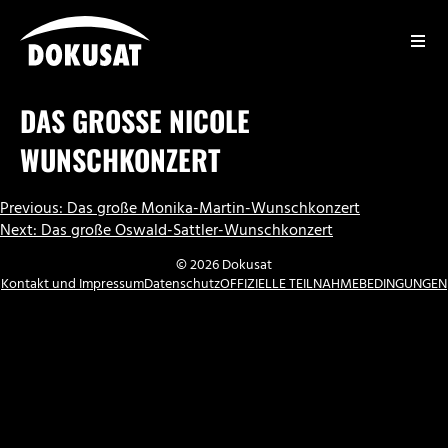
Zum
Inhalt
springen
DOKUSAT
DAS GROSSE NICOLE W
UNSCHKONZERT
BEITRAGSNAVIGATION
Previous:
Das große Monika-Martin-Wunschkonzert
Next:
Das große Oswald-Sattler-Wunschkonzert
© 2026 Dokusat
Kontakt und Impressum
Datenschutz
OFFIZIELLE TEILNAHMEBEDINGUNGEN