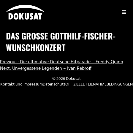
Zum
Inhalt
springen
DOKUSAT
DAS GROSSE GOTTHILF-FISCHER-W
UNSCHKONZERT
BEITRAGSNAVIGATION
Previous:
Die ultimative Deutsche Hitparade – Freddy Quinn
Next:
Unvergessene Legenden – Ivan Rebroff
© 2026 Dokusat
Kontakt und Impressum
Datenschutz
OFFIZIELLE TEILNAHMEBEDINGUNGEN