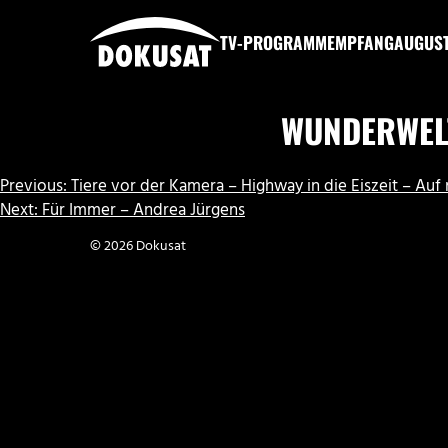
Zum
Inhalt
TV-PROGRAMM
EMPFANG
AUGUS
springen
DOKUSAT
WUNDERWELT
BEITRAGSNAVIGATION
Previous:
Tiere vor der Kamera – Highway in die Eiszeit – Auf
Next:
Für Immer – Andrea Jürgens
© 2026 Dokusat