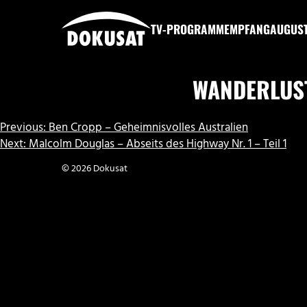
Zum
Inhalt
TV-PROGRAMM
EMPFANG
AUGUS
springen
DOKUSAT
WANDERLUS
BEITRAGSNAVIGATION
Previous:
Ben Cropp – Geheimnisvolles Australien
Next:
Malcolm Douglas – Abseits des Highway Nr. 1 – Teil 1
© 2026 Dokusat