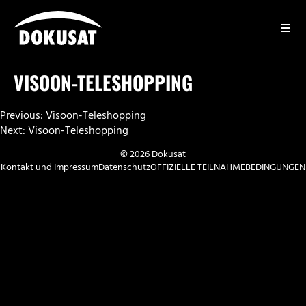
Zum
Inhalt
springen
DOKUSAT
VISOON-TELESHOPPING
BEITRAGSNAVIGATION
Previous:
Visoon-Teleshopping
Next:
Visoon-Teleshopping
© 2026 Dokusat
Kontakt und Impressum
Datenschutz
OFFIZIELLE TEILNAHMEBEDINGUNGEN