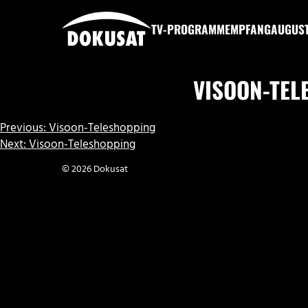
Zum
Inhalt
TV-PROGRAMM
EMPFANG
AUGUS
springen
DOKUSAT
VISOON-TEL
BEITRAGSNAVIGATION
Previous:
Visoon-Teleshopping
Next:
Visoon-Teleshopping
© 2026 Dokusat