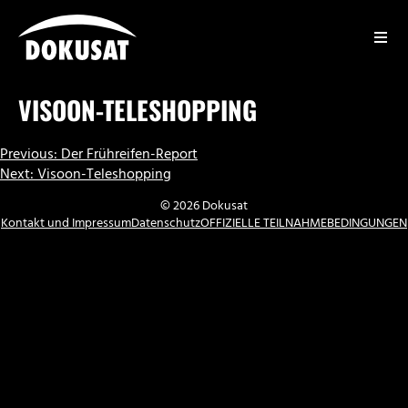
Zum
Inhalt
springen
DOKUSAT
VISOON-TELESHOPPING
BEITRAGSNAVIGATION
Previous:
Der Frühreifen-Report
Next:
Visoon-Teleshopping
© 2026 Dokusat
Kontakt und Impressum
Datenschutz
OFFIZIELLE TEILNAHMEBEDINGUNGEN