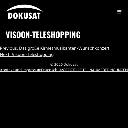
Zum
Inhalt
springen
DOKUSAT
VISOON-TELESHOPPING
BEITRAGSNAVIGATION
Previous:
Das große Kirmesmusikanten-Wunschkonzert
Next:
Visoon-Teleshopping
© 2026 Dokusat
Kontakt und Impressum
Datenschutz
OFFIZIELLE TEILNAHMEBEDINGUNGEN