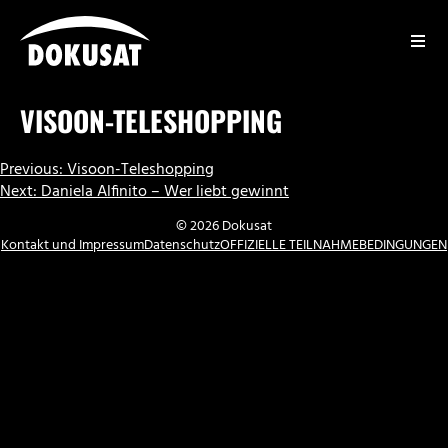
Zum
Inhalt
springen
DOKUSAT
VISOON-TELESHOPPING
BEITRAGSNAVIGATION
Previous:
Visoon-Teleshopping
Next:
Daniela Alfinito – Wer liebt gewinnt
© 2026 Dokusat
Kontakt und Impressum
Datenschutz
OFFIZIELLE TEILNAHMEBEDINGUNGEN