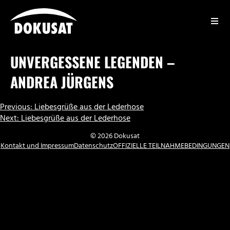
Zum
Inhalt
springen
DOKUSAT
UNVERGESSENE LEGENDEN –
ANDREA JÜRGENS
BEITRAGSNAVIGATION
Previous:
Liebesgrüße aus der Lederhose
Next:
Liebesgrüße aus der Lederhose
© 2026 Dokusat
Kontakt und Impressum
Datenschutz
OFFIZIELLE TEILNAHMEBEDINGUNGEN