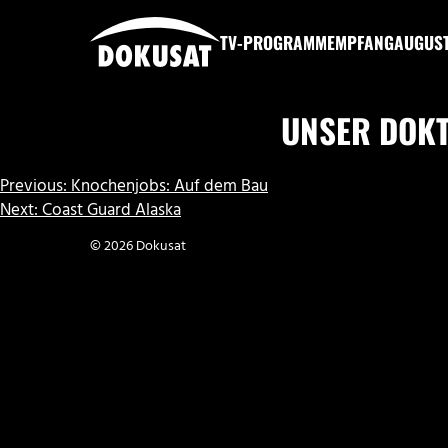
Zum
Inhalt
TV-PROGRAMM
EMPFANG
AUGUS
springen
DOKUSAT
UNSER DOKT
BEITRAGSNAVIGATION
Previous:
Knochenjobs: Auf dem Bau
Next:
Coast Guard Alaska
© 2026 Dokusat