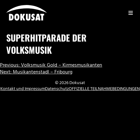
Zum
Inhalt
springen
DOKUSAT
SUPERHITPARADE DER
VOLKSMUSIK
BEITRAGSNAVIGATION
Previous:
Volksmusik Gold – Kirmesmusikanten
Next:
Musikantenstadl – Fribourg
© 2026 Dokusat
Kontakt und Impressum
Datenschutz
OFFIZIELLE TEILNAHMEBEDINGUNGEN