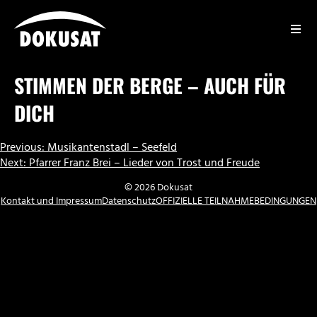
Zum
Inhalt
springen
DOKUSAT
STIMMEN DER BERGE – AUCH FÜR
DICH
BEITRAGSNAVIGATION
Previous:
Musikantenstadl – Seefeld
Next:
Pfarrer Franz Brei – Lieder von Trost und Freude
© 2026 Dokusat
Kontakt und Impressum
Datenschutz
OFFIZIELLE TEILNAHMEBEDINGUNGEN