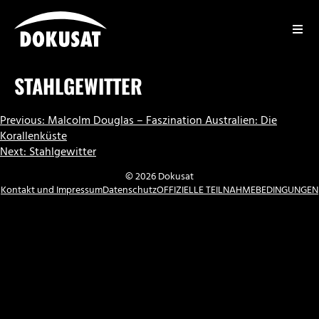
Zum
Inhalt
springen
DOKUSAT
STAHLGEWITTER
BEITRAGSNAVIGATION
Previous:
Malcolm Douglas – Faszination Australien: Die
Korallenküste
Next:
Stahlgewitter
© 2026 Dokusat
Kontakt und Impressum
Datenschutz
OFFIZIELLE TEILNAHMEBEDINGUNGEN