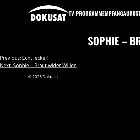
Zum
Inhalt
TV-PROGRAMM
EMPFANG
AUGUS
springen
DOKUSAT
SOPHIE – B
BEITRAGSNAVIGATION
Previous:
Echt lecker!
Next:
Sophie – Braut wider Willen
© 2026 Dokusat