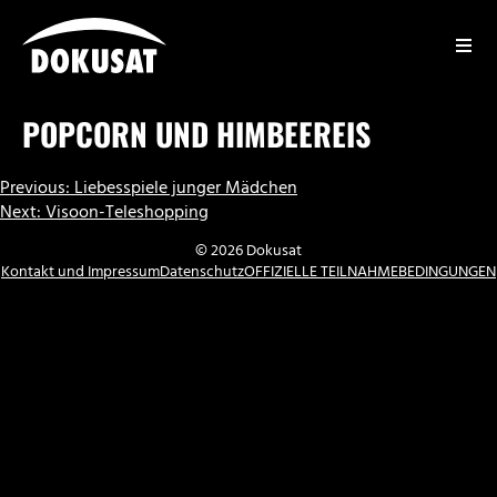
Zum
Inhalt
springen
DOKUSAT
POPCORN UND HIMBEEREIS
BEITRAGSNAVIGATION
Previous:
Liebesspiele junger Mädchen
Next:
Visoon-Teleshopping
© 2026 Dokusat
Kontakt und Impressum
Datenschutz
OFFIZIELLE TEILNAHMEBEDINGUNGEN