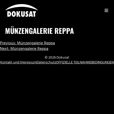
Zum
Inhalt
springen
DOKUSAT
MÜNZENGALERIE REPPA
BEITRAGSNAVIGATION
Previous:
Münzengalerie Reppa
Next:
Münzengalerie Reppa
© 2026 Dokusat
Kontakt und Impressum
Datenschutz
OFFIZIELLE TEILNAHMEBEDINGUNGEN