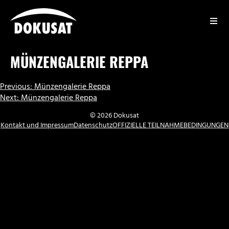
Zum
Inhalt
springen
DOKUSAT
MÜNZENGALERIE REPPA
BEITRAGSNAVIGATION
Previous:
Münzengalerie Reppa
Next:
Münzengalerie Reppa
© 2026 Dokusat
Kontakt und Impressum
Datenschutz
OFFIZIELLE TEILNAHMEBEDINGUNGEN