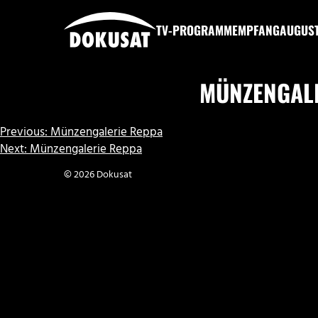
Zum
Inhalt
TV-PROGRAMM
EMPFANG
AUGUS
springen
DOKUSAT
MÜNZENGAL
BEITRAGSNAVIGATION
Previous:
Münzengalerie Reppa
Next:
Münzengalerie Reppa
© 2026 Dokusat