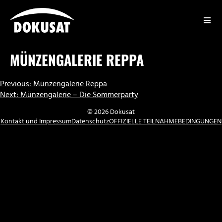
Zum
Inhalt
springen
DOKUSAT
MÜNZENGALERIE REPPA
BEITRAGSNAVIGATION
Previous:
Münzengalerie Reppa
Next:
Münzengalerie – Die Sommerparty
© 2026 Dokusat
Kontakt und Impressum
Datenschutz
OFFIZIELLE TEILNAHMEBEDINGUNGEN