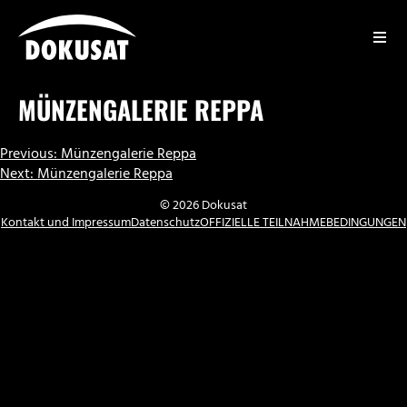
Zum
Inhalt
springen
DOKUSAT
MÜNZENGALERIE REPPA
BEITRAGSNAVIGATION
Previous:
Münzengalerie Reppa
Next:
Münzengalerie Reppa
© 2026 Dokusat
Kontakt und Impressum
Datenschutz
OFFIZIELLE TEILNAHMEBEDINGUNGEN