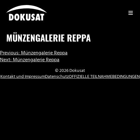
Zum
Inhalt
springen
DOKUSAT
MÜNZENGALERIE REPPA
BEITRAGSNAVIGATION
Previous:
Münzengalerie Reppa
Next:
Münzengalerie Reppa
© 2026 Dokusat
Kontakt und Impressum
Datenschutz
OFFIZIELLE TEILNAHMEBEDINGUNGEN