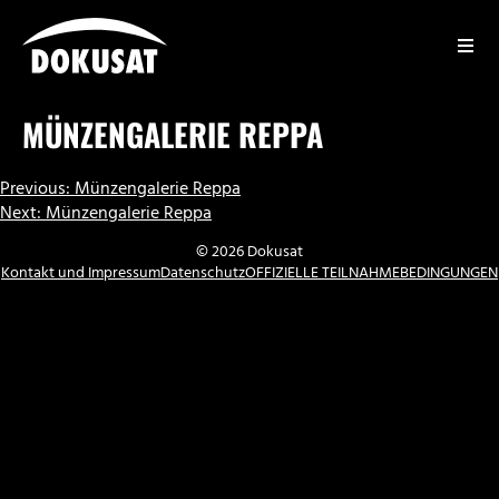
Zum
Inhalt
springen
DOKUSAT
MÜNZENGALERIE REPPA
BEITRAGSNAVIGATION
Previous:
Münzengalerie Reppa
Next:
Münzengalerie Reppa
© 2026 Dokusat
Kontakt und Impressum
Datenschutz
OFFIZIELLE TEILNAHMEBEDINGUNGEN