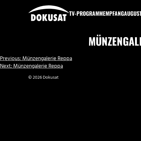
Zum
Inhalt
TV-PROGRAMM
EMPFANG
AUGUS
springen
DOKUSAT
MÜNZENGAL
BEITRAGSNAVIGATION
Previous:
Münzengalerie Reppa
Next:
Münzengalerie Reppa
© 2026 Dokusat