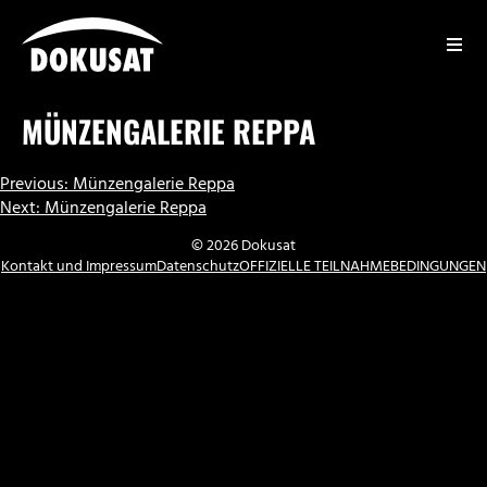
Zum
Inhalt
springen
DOKUSAT
MÜNZENGALERIE REPPA
BEITRAGSNAVIGATION
Previous:
Münzengalerie Reppa
Next:
Münzengalerie Reppa
© 2026 Dokusat
Kontakt und Impressum
Datenschutz
OFFIZIELLE TEILNAHMEBEDINGUNGEN