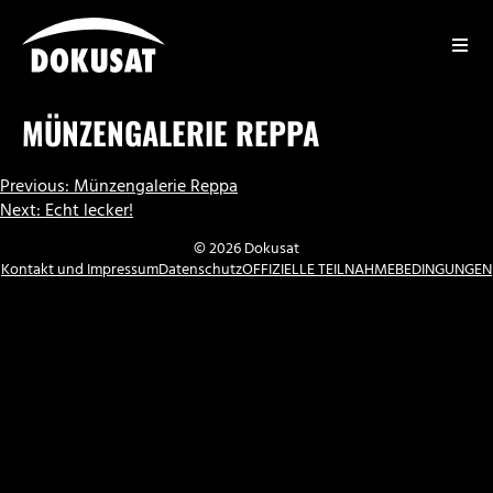
Zum
Inhalt
springen
DOKUSAT
MÜNZENGALERIE REPPA
BEITRAGSNAVIGATION
Previous:
Münzengalerie Reppa
Next:
Echt lecker!
© 2026 Dokusat
Kontakt und Impressum
Datenschutz
OFFIZIELLE TEILNAHMEBEDINGUNGEN