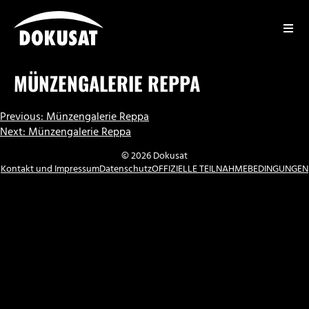
Zum
Inhalt
springen
DOKUSAT
MÜNZENGALERIE REPPA
BEITRAGSNAVIGATION
Previous:
Münzengalerie Reppa
Next:
Münzengalerie Reppa
© 2026 Dokusat
Kontakt und Impressum
Datenschutz
OFFIZIELLE TEILNAHMEBEDINGUNGEN