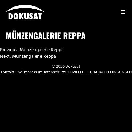
Zum
Inhalt
springen
DOKUSAT
MÜNZENGALERIE REPPA
BEITRAGSNAVIGATION
Previous:
Münzengalerie Reppa
Next:
Münzengalerie Reppa
© 2026 Dokusat
Kontakt und Impressum
Datenschutz
OFFIZIELLE TEILNAHMEBEDINGUNGEN