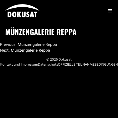
Zum
Inhalt
springen
DOKUSAT
MÜNZENGALERIE REPPA
BEITRAGSNAVIGATION
Previous:
Münzengalerie Reppa
Next:
Münzengalerie Reppa
© 2026 Dokusat
Kontakt und Impressum
Datenschutz
OFFIZIELLE TEILNAHMEBEDINGUNGEN