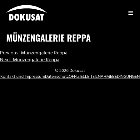
Zum
Inhalt
springen
DOKUSAT
MÜNZENGALERIE REPPA
BEITRAGSNAVIGATION
Previous:
Münzengalerie Reppa
Next:
Münzengalerie Reppa
© 2026 Dokusat
Kontakt und Impressum
Datenschutz
OFFIZIELLE TEILNAHMEBEDINGUNGEN