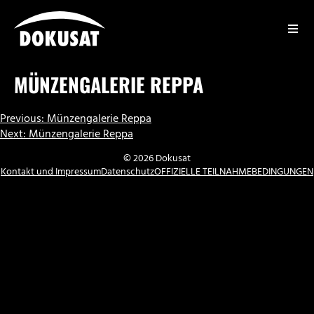
Zum
Inhalt
springen
DOKUSAT
MÜNZENGALERIE REPPA
BEITRAGSNAVIGATION
Previous:
Münzengalerie Reppa
Next:
Münzengalerie Reppa
© 2026 Dokusat
Kontakt und Impressum
Datenschutz
OFFIZIELLE TEILNAHMEBEDINGUNGEN