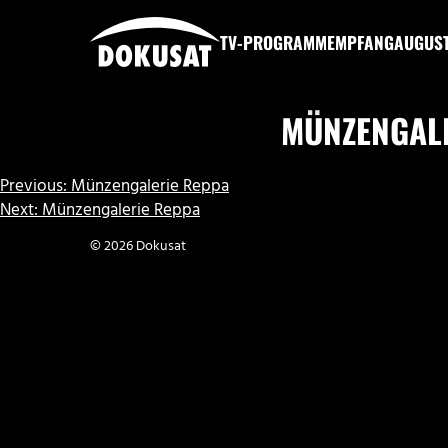
Zum
Inhalt
TV-PROGRAMM
EMPFANG
AUGUS
springen
DOKUSAT
MÜNZENGAL
BEITRAGSNAVIGATION
Previous:
Münzengalerie Reppa
Next:
Münzengalerie Reppa
© 2026 Dokusat