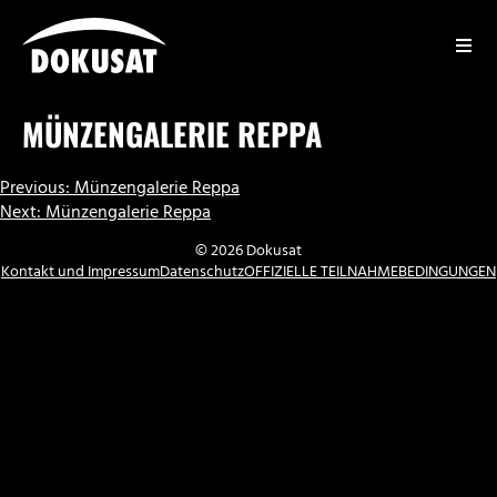
Zum
Inhalt
springen
DOKUSAT
MÜNZENGALERIE REPPA
BEITRAGSNAVIGATION
Previous:
Münzengalerie Reppa
Next:
Münzengalerie Reppa
© 2026 Dokusat
Kontakt und Impressum
Datenschutz
OFFIZIELLE TEILNAHMEBEDINGUNGEN