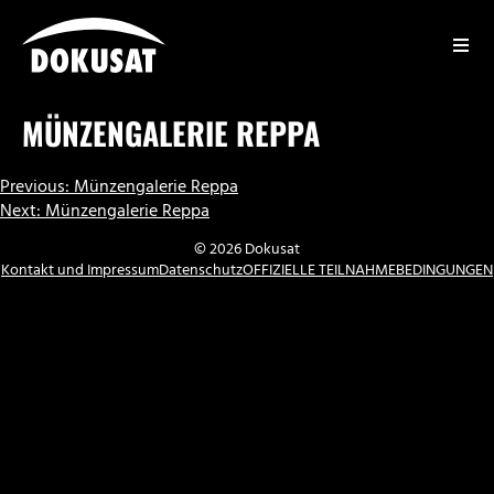
Zum
Inhalt
springen
DOKUSAT
MÜNZENGALERIE REPPA
BEITRAGSNAVIGATION
Previous:
Münzengalerie Reppa
Next:
Münzengalerie Reppa
© 2026 Dokusat
Kontakt und Impressum
Datenschutz
OFFIZIELLE TEILNAHMEBEDINGUNGEN