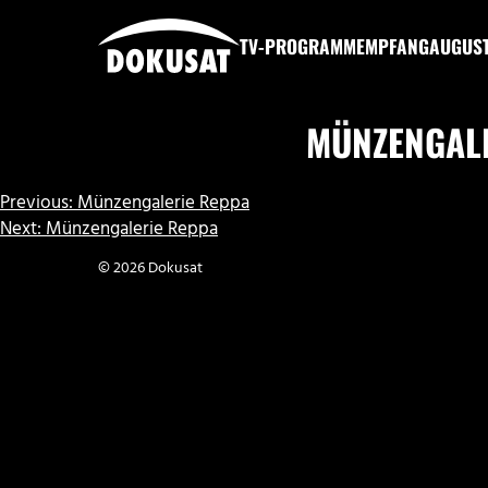
Zum
Inhalt
TV-PROGRAMM
EMPFANG
AUGUS
springen
DOKUSAT
MÜNZENGAL
BEITRAGSNAVIGATION
Previous:
Münzengalerie Reppa
Next:
Münzengalerie Reppa
© 2026 Dokusat