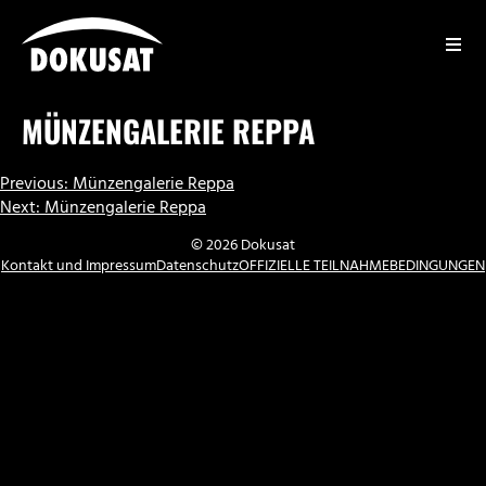
Zum
Inhalt
springen
DOKUSAT
MÜNZENGALERIE REPPA
BEITRAGSNAVIGATION
Previous:
Münzengalerie Reppa
Next:
Münzengalerie Reppa
© 2026 Dokusat
Kontakt und Impressum
Datenschutz
OFFIZIELLE TEILNAHMEBEDINGUNGEN