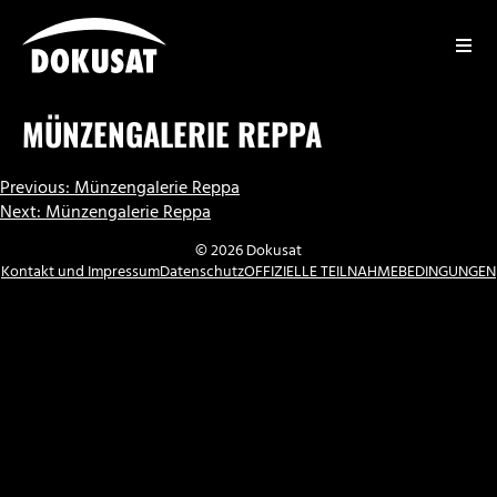
Zum
Inhalt
springen
DOKUSAT
MÜNZENGALERIE REPPA
BEITRAGSNAVIGATION
Previous:
Münzengalerie Reppa
Next:
Münzengalerie Reppa
© 2026 Dokusat
Kontakt und Impressum
Datenschutz
OFFIZIELLE TEILNAHMEBEDINGUNGEN