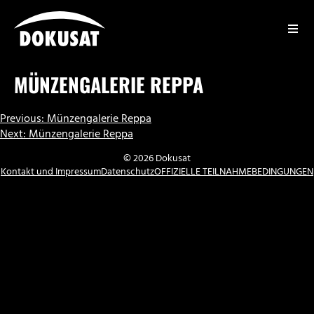
Zum
Inhalt
springen
DOKUSAT
MÜNZENGALERIE REPPA
BEITRAGSNAVIGATION
Previous:
Münzengalerie Reppa
Next:
Münzengalerie Reppa
© 2026 Dokusat
Kontakt und Impressum
Datenschutz
OFFIZIELLE TEILNAHMEBEDINGUNGEN